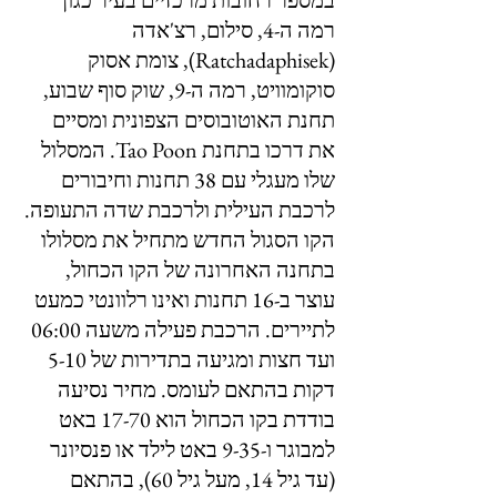
במספר רחובות מרכזיים בעיר כגון 
רמה ה-4, סילום, רצ'אדה 
(Ratchadaphisek), צומת אסוק 
סוקומוויט, רמה ה-9, שוק סוף שבוע, 
תחנת האוטובוסים הצפונית ומסיים 
את דרכו בתחנת Tao Poon. המסלול 
שלו מעגלי עם 38 תחנות וחיבורים 
לרכבת העילית ולרכבת שדה התעופה. 
הקו הסגול החדש מתחיל את מסלולו 
בתחנה האחרונה של הקו הכחול, 
עוצר ב-16 תחנות ואינו רלוונטי כמעט 
לתיירים. הרכבת פעילה משעה 06:00 
ועד חצות ומגיעה בתדירות של 5-10 
דקות בהתאם לעומס. מחיר נסיעה 
בודדת בקו הכחול הוא 17-70 באט 
למבוגר ו-9-35 באט לילד או פנסיונר 
(עד גיל 14, מעל גיל 60), בהתאם 