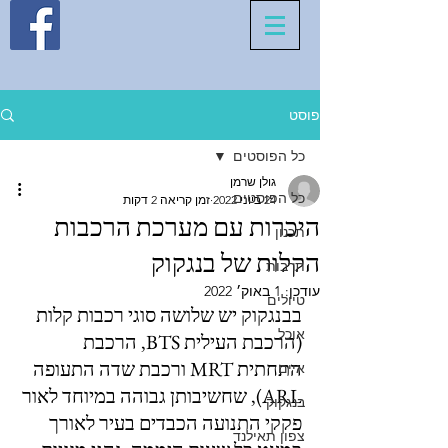
פוסט
כל הפוסטים
גולן שרמן
כל הפוסטים
24 ביוני 2022
זמן קריאה 2 דקות
היכרות עם מערכת הרכבות
תכנון
הקלות של בנגקוק
תרבות
עודכן:
1 באוק׳ 2022
טיולים
בבנגקוק יש שלושה סוגי רכבות קלות 
אוכל
(הרכבת העילית BTS, הרכבת 
התחתית MRT ורכבת שדה התעופה 
איים
ARL), שחשיבותן גבוהה במיוחד לאור 
בנגקוק
פקקי התנועה הכבדים בעיר לאורך 
צפון תאילנד