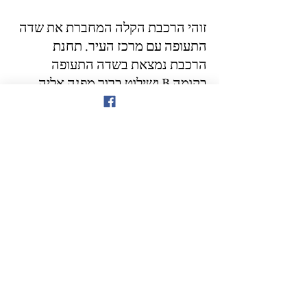
זוהי הרכבת הקלה המחברת את שדה 
התעופה עם מרכז העיר. תחנת 
הרכבת נמצאת בשדה התעופה 
בקומה B ושילוט ברור מפנה אליה. 
הרכבת פעילה משעה 06:00 ועד חצות 
ומפעילה קו אחד הנקרא City Line, 
שעוצר ב-6 תחנות בדרכו לתחנה 
הסופית Phaya Thai ומחיר הנסיעה בו 
עד 45 באט בהתאם למרחק. זמן 
הנסיעה עד לתחנה הסופית 30 דקות 
בלבד. בתחנת Makkasan יש חיבור 
לרכבת התחתית MRT וזה מתאים 
לאלו שפניהם לאזור מזרח פרטונם או 
לכל מקום אליו מגיעה הרכבת 
התחתית. תחנת Ratchaprarop 
מתאימה לנוסעים למרכז פרטונם ואילו 