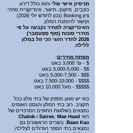
מניסיון אישי שלי
והוא כולל דירוג
כוכבים, מיקום, תיאור,
אינדיקציית
מחיר,
ציון Booking (נכון לחודש יולי 2026
)
וקישור להזמנת המלון.
האינדיקציה למחיר נקבעה על פי
מחירי סוכות (סוף ספטמבר)
2026
לחדר הזוגי הכי זול במלון
ללילה
.
מפתח מחירי
ם
:
$ - עד 3,000 באט
$$ - 3,000-5,000 באט
$$$ - 5,000-7
,500 באט
$$$$ - 7,500-10,000 באט
$$$$$ - מעל 10,000 באט
באי יש מגוון מספק של בתי מלון בכל
תקציב. רוב בתי המלון והגסט האוסים
נמצאים בשלושת החופים המרכזיים של
האי
Mae Haad
,
Sairee
ו-
Chalok
Baan Kao
. בשניים הראשונים גם
נמצאים בתי הספר הגדולים לצלילה.