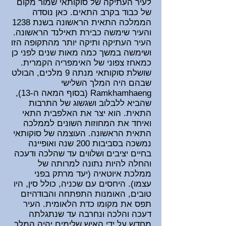
לעיר העתיקה של סוקותאי שמור מקום
של כבוד בקרב התאים. כאן נוסדה
הממלכה התאית הראשונה בשנת 1238
והעיר שימשה כבירת תאילנד הראשונה.
העיר העתיקה ותיקה יותר מהתקופה הזו
ושימשה במשך כמה מאות שנים לפני כן
כמאחז צפוני של האימפריה הקמרית.
שושלת סוקותאי מנתה 9 מלכים, הבולט
שבהם היה המלך השלישי
Ramkhamhaeng (בסוף המאה ה-13),
שהביא ללבלוב ושגשוג של התרבות
התאית. הוא יצר את האלפבית התאי
ואיחד את המחוזות השונים לממלכה
התאית הראשונה. העוצמה של סוקותאי
נמשכה בסביבות 200 שנה ואופיינה
בחיים יציבים ושלווים עד שהלכה ודעכה
והחלה להיות נתונה למרותה של
ממלכת
איוטאיה
(יעד מרתק בפני
עצמו). היחסים עם שכניה, כולל סין, היו
טובים, האומנות התפתחה והבודהיזם
תפס את מקומו כדת הלאומית. העיר
דעכה והלכה ונחרבה עד שנתגלתה
מחדש על ידי האיש שלימים יהיה המלך