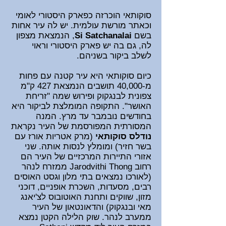
סוקותאי הוכרזה כפארק היסטורי לאומי
וכאתר מורשת עולמית. יש לה עיר אחות
בשם
Si Satchanalai
, הנמצאת מצפון
לה, גם בה יש פארק היסטורי וראוי
לשלב ביקור בשניהם.
כיום סוקותאי היא עיר קטנה עם פחות
מ-40,000 תושבים הנמצאת 427 ק"מ
צפונית לבנגקוק ופירוש שמה "זריחת
האושר".
התקופה המומלצת לביקור היא
בחודשים נובמבר עד מרץ. המנה
המסורתית המפורסמת של העיר נקראת
נודלס סוקותאי
(מרק אטריות אורז עם
בשר חזיר) ומומלץ לנסות אותה. שני
אזורי התיירות המרכזיים של העיר הם
רחוב Jarodvithi Thong ממזרח לנהר
(לאורכו נמצאים בתי מלון וגסט האוסים
רבים, מסעדות, השכרת אופניים, דוכני
מזון, שווקים ותחנת האוטובוס לצ'יאנג
מאי ובנגקוק) והדאונטאון של העיר
ממערב לנהר. שוק הלילה הקטן נמצא