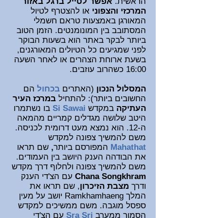
הראשית.
אפשר לטייל ברגל באזור
המרכזי והצפוני
או להצטרף לטיול
המאורגן באמצעות טראם חשמלי
המסתובב בין המונומנטים. הזמן הטוב
ביותר לבקר באתר הוא בשעות הבוקר
לפני שמגיעים כל הטיולים המאורגנים,
בשעת ארוחת הצהרים או לאחר השעה
16:00 כשהרוב עוזבים.
המסלול הנכון
(האתרים
ב
כחול
הם
החשובים ביותר): להתחיל
במרכז העיר
העתיקה
במקדש
Si Sawai
בו נשתמרו
היטב שלושה מגדלים קמריים מהמאה
ה-12. הוא נמצא מעט דרומית לכניסה.
משם להמשיך צפונה ל
מקדש
Mahathat
המפורסם ביותר
,
שם תראו
את הבודהה הענק היושב בין העמודים.
משם להמשיך צפונה ולחלוף דרך מקדש
Chana Songkhram
עם הצ'די הענק
ודרך
מצבת הזיכרון
, שם תראו את
המלך Ramkhamhaeng יושב על מעין
ספסל מוגבה. משם ממשיכים למקדש
הסמוך ממערב
Sra Sri
עם הצ'די