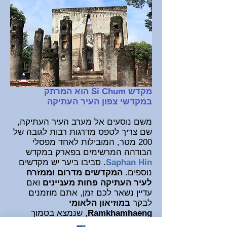
מקדש Si Chum הוא המרתק
במקדשי צפון העיר העתיקה
משם נוסעים אל מערב העיר העתיקה,
שם צריך לטפס מדרגות רבות לגובה של
200 מטר, המובילות לאחד מפסלי
הבודהה המרשימים בפארק במקדש
Saphan Hin
. סביבו ביער יש מקדשים
נוספים.
המקדשים מדרום וממזרח
לעיר העתיקה פחות מעניינים
ואם
עדיין נשאר לכם זמן, אתם מוזמנים
לבקר
במוזיאון הלאומי
Ramkhamhaeng
, שנמצא בסמוך
למקדש Mahathat במרכז העיר