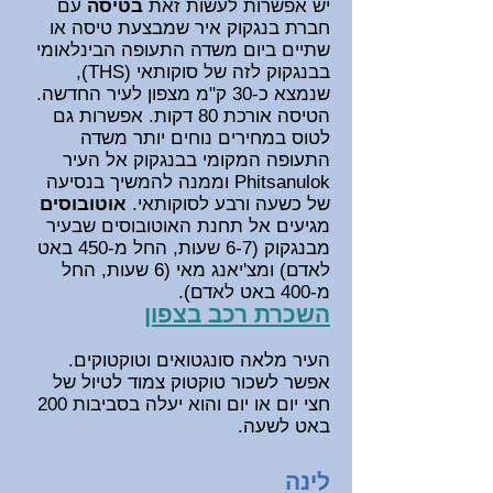
יש אפשרות לעשות זאת
בטיסה
עם
חברת בנגקוק איר שמבצעת טיסה או
שתיים
ביום משדה התעופה הבינלאומי
בבנגקוק לזה של סוקותאי (THS),
שנמצא כ-30 ק"מ מצפון לעיר החדשה.
הטיסה אורכת 80 דקות. אפשרות גם
לטוס במחירים נוחים יותר משדה
התעופה המקומי בבנגקוק אל העיר
Phitsanulok וממנה להמשיך בנסיעה
של כשעה ורבע לסוקותאי.
אוטובוסים
מגיעים אל תחנת האוטובוסים שבעיר
מבנגקוק (6-7 שעות, החל מ-450 באט
לאדם) ומצ'יאנג מאי (6 שעות, החל
מ-400 באט לאדם).
השכרת רכב בצפון
העיר מלאה סונגטואים וטוקטוקים.
אפשר לשכור טוקטוק צמוד לטיול של
חצי יום או יום והוא יעלה בסביבות 200
באט לשעה.
לינה