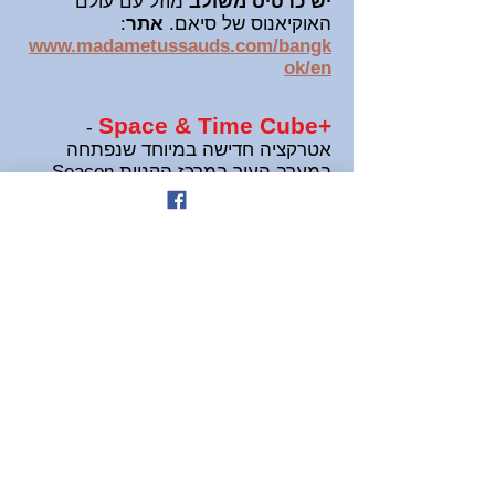
יש כרטיס משולב
מוזל עם עולם
האוקיאנוס של סיאם.
אתר
:
www.madametussauds.com/bangk
ok/en
+Space & Time Cube
-
אטרקציה חדישה במיוחד שנפתחה
במערב העיר במרכז הקניות Seacon
Bangkae. זהו מתחם אמנות דיגיטלית
שהצליח מאוד בסין והגיע כעת לתאילנד,
כולל שלושה אזורים עם 27 חדרי נושא
ומשתרע על שטח של כ-1500 מ"ר.
רצפת, קירות ותקרת החדרים משמשים
כמסכים עליהם מוקרנת תצוגה דיגיטלית
מרהיבה הנותנת תחושה של ריחוף
בחלל או צלילה למעמקי האוקיאנוס.
בחדרים אחרים משולבת מציאות רבודה
ואינטראקציה דיגיטלית בה אתם הופכים
לחלק מהמיצג. ישנם חדרי אשליה
אופטית שנועדו לצילומים אינסטגרמיים
יצירתיים ויש מתחם משחקי מציאות
מדומה וקולנוע בתשעה ממדים עם