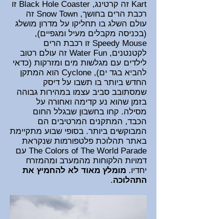
Kart זה קרטינג, Black Hole Coaster זו
רכבת הרים בחושך, Snow Town זה
עולם השלג בו תחליקו על מדרון מושלג
(בכניסה מקבלים מעיל ומגפיים),
Speedy Mouse זו רכבת הרים
לקטנטנים, Water Fun זה עולם רטוב
לילדים עם מגלשות מים ומזרקות (כדאי
להביא בגד ים), Cyclone הוא המתקן
החדש ביותר בו תשבו על דיסק
שמסתובב סביב עצמו במהירות גבוהה
בזמן שהוא נע קדימה ואחורה על
מסילה. קחו בחשבון שבגלל החום
הכבד, המתקנים המרטיבים הם
המבוקשים ביותר. בסופי שבוע מתקיימת
באתר תהלוכת פלטפורמות שנקראת
The Colors of The World Parade עם
דמויות הלקוחות מהמערב ומהמזרח
יחדיו.
מומלץ מאוד לא להחמיץ את
התהלוכה
.