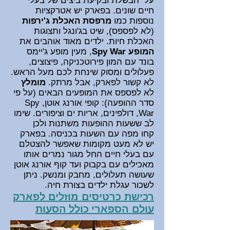
על הבשלת ובקיעת ביצים של בעלי
חיים שונים. בפארק יש אטרקציות
נוספות כמו
מרפסת האכלת ג'ירפות
(לא לפספס), שיט בג'ונגל ותצוגות
האכלת חיות. ילדים מאוד אוהבים את
המופע Spy War
, מעין מופע ג'יימס
בונד עם המון פירוטכניקה, פיצוצים,
פעלולים ומסוק שינחת לכם מעל הראש.
לא קשור לפארק, אבל מרתק.
מומלץ
לא לפספס את המופעים הבאים
(על פי
סדר ההופעה):
קופי אורנג אוטן
, Spy
War, דולפינים, אריות ים וציפורים
. שימו
לב ששעות ההופעות משתנות ולכן
קחו
מפה עם השעות בכניסה
. בפארק
יש לא מעט מקומות שאפשר להצטלם
עם בעלי חיים החל מגור נמרים אותו
מאכילים עם בקבוק ועד קוף אורנג אוטן
שעושה תעלולים, מחבק ומנשק. ניתן
לשכור עגלת ילדים בצורת חיה.
רכישת כרטיסים מוזלים לפארק
כולל הסעות
עולם הספארי