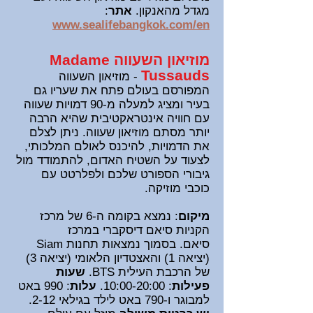
מגדל מהאנקון.
אתר
:
www.sealifebangkok.com/en
מוזיאון השעווה Madame
Tussauds
- מוזיאון השעווה
המפורסם בעולם פתח את שעריו גם
בעיר ומציג למעלה מ-90 דמויות
שעווה
עם חוויה אינטראקטיבית שהיא הרבה
יותר מסתם מוזיאון שעווה. ניתן לצלם
את הדמויות, להיכנס לאולם המלכותי,
לצעוד על השטיח האדום, להתמודד מול
גיבורי הספורט שלכם ולפלרטט עם
כוכבי מוזיקה.
מיקום
: נמצא בקומה ה-6 של מרכז
הקניות סיאם דיסקברי במרכז
סיאם.
בסמוך נמצאות תחנות Siam
(יציאה 1) והאצטדיון הלאומי (יציאה 3)
של הרכבת העילית BTS.
שעות
פעילות
: 10:00-20:00.
עלות
: 990 באט
למבוגר ו-790 באט לילד בגילאי 2-12.