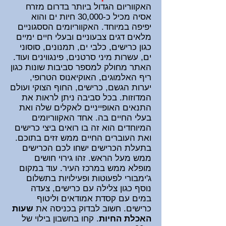
האקווריום הגדול ביותר בדרום מזרח
אסיה מכיל כ-30,000 חיות ים והוא
יפיפה במיוחד. ה
אקווריומים הססגוניים
מלאים דגים צבעוניים ובעלי חיים ימיים
כגון כרישים, כלבי ים, תמנונים, סוסוני
ים, עשרות מיני סרטנים, פינגווינים ועוד.
האתר מחולק למספר סביבות שונות כגון
ריף האלמוגים, האוקיאנוס הטרופי,
יערות הגשם, כרישים, החוף הצוקי ועולם
המדוזות. בכל סביבה ניתן לראות את
התנאים האופייניים לאקלים שלה ואת
בעלי החיים בה. אחד האקווריומים
המיוחדים הוא זה בו רואים ביצי כרישים
ואת העוברים החיים ממש זזים בתוכם.
בתעלת הכרישים ישחו לכם הכרישים
ממש מעל הראש. זהו גירוי חושים
מופלא ממש במרכז העיר. עוד במקום
ג'ימבורי לפעוטות ופעילויות בתשלום
נוסף כגון צלילה עם כרישים, צעדה
במים עם קסדת אמודאים וליטוף
כרישים. חשוב לבדוק בכניסה את
שעות
האכלת החיות
.
קחו בחשבון בילוי של