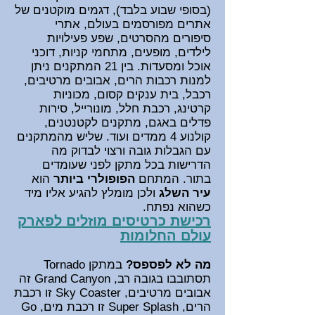
(בסופי שבוע בלבד)
, דגמים מוקטנים של
אתרים מפורסמים בעולם, אתרי
סיפורים מהסרטים, שפע פעילויות
לילדים, מופעים, מתחמי קניות, דוכני
אוכל ומסעדות. בין 21 המתקנים ניתן
למנות רכבות הרים, אבובים מרטיבים,
רכבל, בית ענקים קסום, מכוניות
קרטינג, רכבת חלל, מונורייל, סירות
פדלים באגם, מתקנים לקטנטנים,
קולנוע 4 ממדים ועוד. שליש מהמתקנים
עם הגבלות גובה ורצוי לבדוק מה
הדרישות בכל מתקן לפני שעומדים
בתור.
המתחם
הפופולרי ביותר
ה
וא
עיר השלג
ולכן מומ
לץ להגיע אליו מיד
כשהוא נפתח.
רכישת כרטיסים מוזלים לפארק
עולם החלומות
מה לא לפספס?
במתקן Tornado
תסתובבו בגובה רב, Grand Canyon זה
אבובים מרטיבים, Sky Coaster זו רכבת
הרים, Super Splash זו רכבת מים, Go