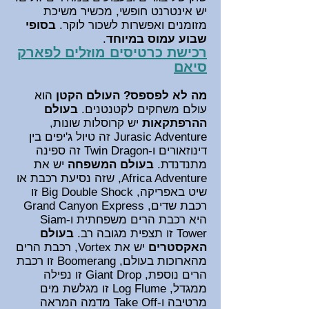
יש אינטרנט חופשי, מכשיר משיכת
מזומנים ואפשרות לשכור לוקר.
בסופי
שבוע עמוס במיוחד
.
ר
כישת כרטיסים מוז
לים לפארק
סיאם
מה לא לפספס?
העולם הקטן
הוא
עולם משחקים לקטנטנים.
בעולם
ההרפתקאות
יש קרוסלות שונות,
Jurasic Adventure זה טיול ג'יפים בין
דינוזאורים ו-Twin Dragon זה ספינה
מתנדנדת.
בעולם המשפחה
יש את
Africa Adventure, שזה נסיעת רכבת או
שיט באפריקה, Big Double Shock זו
רכבת שדים, Grand Canyon Express
היא רכבת הרים משפחתית ו-Siam
Tower זו תצפית מגובה רב.
בעולם
האקסטרים
יש את Vortex, רכבת הרים
מהארוכות בעולם, Boomerang זו רכבת
הרים נוספת, Giant Drop זו נפילה
ממגדל, Log Flume זו מגלשת מים
מרטיבה ו-Take Off מדמה המראה