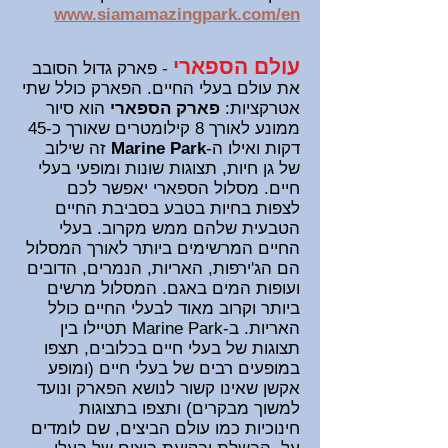
www.siamamazingpark.com/en
עולם הספארי
- פא
רק גדול הסובב
את עולם בעלי החיים. הפארק כולל שתי
אטרקציות:
פארק הספארי
הוא סיור
ממונע לאורך 8 קילומטרים שאורך כ-45
דקות ואילו ה-
Marine Park
זה שילוב
של גן חיות, תצוגות שונות ומופעי בעלי
חיים. מסלול הספארי יאפשר לכם
לצפות בחיות בטבע בסביבת החיים
הטבעית שלהם ממש מקרוב. בעלי
החיים המרשימים ביותר לאורך המסלול
הם הג'ירפות, האריות, הנמרים, הדובים
ועופות המים באגם. המסלול מרשים
ביותר וקרוב מאוד לבעלי החיים כולל
האריות. ב-Marine Park תטיילו בין
תצוגות של בעלי חיים בכלובים, תצפו
במופעים רבים של בעלי חיים (ומופע
אקשן שאינו קשור לנושא הפארק ונועד
למשוך מבקרים) ותצפו בתצוגות
חינוכיות כמו עולם הביצים, שם לומדים