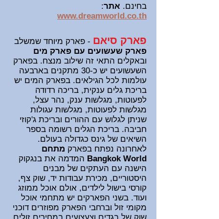
בחינם
.
אתר
:
www.dreamworld.co.th
פארק סיאם
- פארק מיוחד שמשלב
פארק שעשועים עם פארק מים
ובאקלים התאי זה שילוב מנצח. בפארק
השעשועים יש כ-30 מתקנים בארבעה
עולמות לכל הגילאים. בפארק המים יש
בריכת גלים ענקית, בריכה רדודה
לפעוטות, מגלשות ענק, נהר עצל,
מגלשות לפעוטות, מגלשות עגולות
שניתן לגלוש עם ההורים ובריכת ג'קוזי
חביבה. בריכת הגלים רשומה בספר
השיאים של גינס כגדולה בעולם.
לאחרונה נפתח בפארק
מתחם
Bangkok World
המדמה את בנגקוק
הישנה עם העתקים של מבנים
היסטוריים, מכירת עבודות יד, שוק צף,
קורסי בישול לילדים, אולם אוכל ממוזג
ועוד. בשני הפארקים יש מתחמי אוכל
מקומי זול וברחבי הפארק מפוזרים דוכני
שוק של בגדים וצעצועים במחירים זולים.