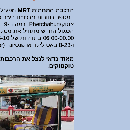
הרכבת התחתית MRT
מפעילה 
אסוק/Phetchaburi, רמה ה-9, שוק סוף שבוע, תחנת האוטובוסים הצפונית ומסיים את דרכו בתחנת Tao Poon. הקו
הסגול
החדש מתחיל את מסלולו
06:00-00:00 בתדירות של 5-10 דקות בהתאם לעומס.
ו-8-23 באט לילד או פנסיונר (עד גיל 14, מעל גיל 60), בהתאם למרחק.
מאוד כדאי לנצל את הרכבות בב
טוקטוקים.