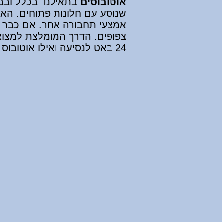
אוטובוסים
בתאילנד בכלל ובבנג
שנוסע עם חלונות פתוחים. האו
אמצעי תחבורה אחר. אם כבר ה
24 באט לנסיעה ואילו אוטובוס עירוני שאינו ממוזג עולה 7-8 באט.