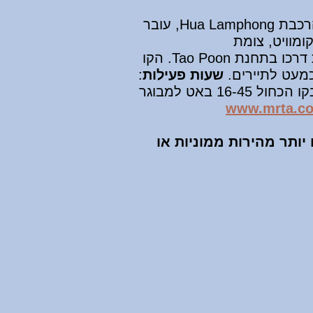
הוותיק יוצא מתחנת הרכבת Hua Lamphong, עובר
Ratchadaphisek, צומת אסוק/סוקומוויט, צומת
כמעט לתיירים.
שעות פעילות
:
: כרטיס לנסיעה בודדת בקו הכחול 16-45 באט למבוגר
www.mrta.co
יותר מהירות ממוניות או