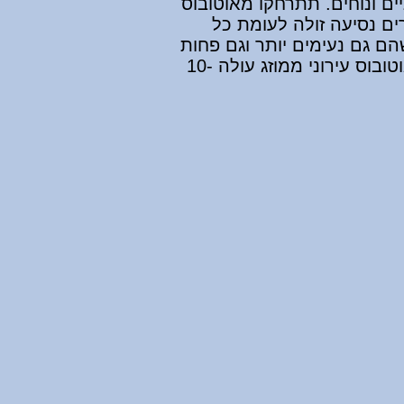
ים ונוחים. תתרחקו מאוטובוס
ים נסיעה זולה לעומת כל
ם גם נעימים יותר וגם פחות
צפופים. הדרך המומלצת למצוא את האוטובוס הנכון היא באמצעות Google Maps. אוטובוס עירוני ממוזג עולה 10-