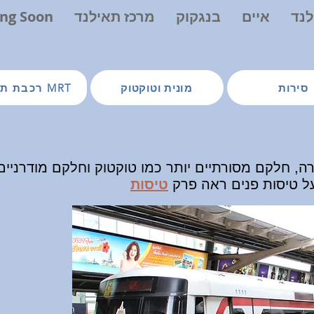
לנד
איים
בנגקוק
מרכז תאילנד
ng Soon
סירות
מונית וטוקטוק
רכבת תחתית MRT
רה, חלקם מסורתיים יותר כמו טוקטוק וחלקם מודרניים
ל טיסות פנים ראה פרק
טיס
ות