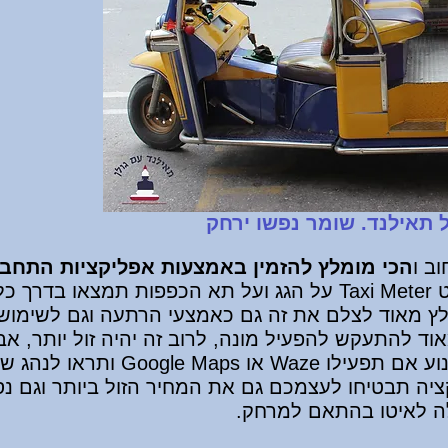
ל תאילנד. שומר נפשו ירחק
ב ו
הכי
מומלץ להזמין באמצעות אפליקציות התחבורה 
. חשוב לוודא שיש שלט Taxi Meter על הגג ועל תא הכפפות ת
ומלץ מאוד לצלם את זה גם כאמצעי הרתעה וגם לשימו
ד להתעקש להפעיל מונה, לרוב זה יהיה זול יותר, אבל
לא רצוי בעיר ואת זה תוכלו למנוע אם 
ציה תבטיחו לעצמכם גם את המחיר הזול ביותר וגם נס