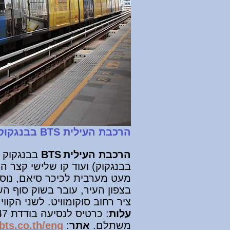
הרכבת העילית BTS בבנגקוק
הרכבת העילית
BTS
בבנגקוק 
בבנגקוק) ועוד קו שלישי קצר המ
מעט מערבית לכיכר סיאם, נוסע
בצפון העיר, עובר בשוק סוף ה
ציר רחוב סוקומוויט. לשני הקו
עלות
: כרטיס לנסיעה בודדת 17-47 באט בהתאם למרחק, כרטיס יומי 150 באט.
משתלם
.
אתר
:
ts.co.th/eng