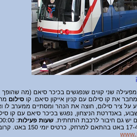
מפעילה שני קווים שנפגשים בכיכר סיאם (מה שהופך א
חבר את קו סילום עם קניון אייקון סיאם. קו
סילום
מתח
 על ציר סילום, חוצה את הנהר ומסתיים ממערב לו וא
שבוע, באנדרטת הניצחון, נפגש בכיכר סיאם עם קו סי
וים יש גם חיבור לרכבת התחתית.
שעות פעילות
: 06:00-00:00, אחת לכמה דקות.
קרוב
www.b