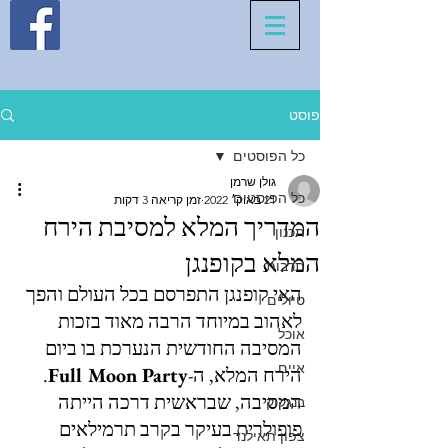
פוסט
כל הפוסטים
גולן שרמן
כל הפוסטים
21 באוק׳ 2022
זמן קריאה 3 דקות
המדריך המלא למסיבת הירח
תכנון
המלא בקופנגן
תרבות
האי קופנגן התפרסם בכל העולם והפך 
טיולים
לאהוב במיוחד הרבה מאוד בזכות 
אוכל
המסיבה החודשית הנערכת בו ביום 
איים
הירח המלא, ה-
Full Moon Party
. 
המסיבה, שבראשית דרכה הייתה 
בנגקוק
פופולרית בעיקר בקרב תרמילאים 
צפון תאילנד